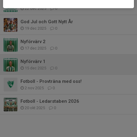
Nyårssaluten 2026
22 dec 2025
0
God Jul och Gott Nytt År
19 dec 2025
0
Nyförvärv 2
17 dec 2025
0
Nyförvärv 1
15 dec 2025
0
Fotboll - Provträna med oss!
2 nov 2025
0
Fotboll - Ledarstaben 2026
20 okt 2025
0