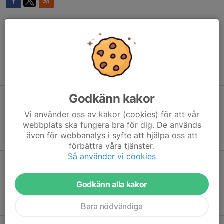
Tidigare nyheter
HBK och ungdomsfotboll
14 apr, 23:03
0
Godkänn kakor
Nyförvärv 5
10 feb, 18:30
0
Vi använder oss av kakor (cookies) för att vår
webbplats ska fungera bra för dig. De används
Nyförvärv 4
även för webbanalys i syfte att hjälpa oss att
10 feb, 09:17
0
förbättra våra tjänster.
Så använder vi cookies
Första utomhusträningen
4 feb, 17:19
0
Godkänn alla kakor
Nyförvärv 3
Bara nödvändiga
7 jan, 18:00
0