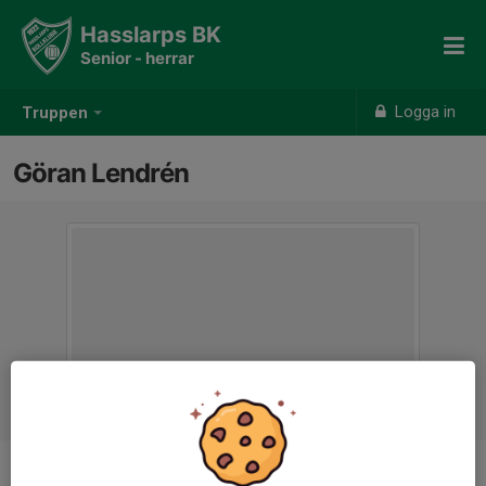
Hasslarps BK
Senior - herrar
Logga in
Truppen
Göran Lendrén
Titel
Tränare